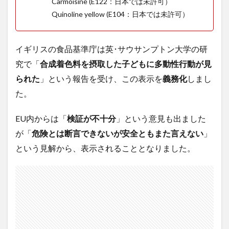
Carmoisine (E122：日本では未許可）
Quinoline yellow (E104：日本では未許可）
イギリスの食品基準庁は英･サウサンプトン大学の研
究で「
合成着色料を摂取した子どもに多動性行動が見
られた
」という報告を受け、この
表示を
義務化
しまし
た。
EU
内からは「
検証が不十分
」という意見も出ました
が「
危険とは断言できないが安全ともまた言えない
」
という見解から、表示されることとなりました。