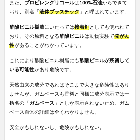
また、
プロピレングリコール
は
100%
石油
から
できて
おり、別名「
液体プラスチック
」と呼ばれています。
酢酸ビニル樹脂
にいたっては
接着剤
としても使われて
おり、その原料となる
酢酸ビニル
は動物実験で
発がん
性
があることがわかっています。
これにより酢酸ビニル樹脂にも
酢酸ビニルが残留して
いる可能性
があり危険です。
天然由来の成分であればそこまで大きな危険性はあり
ませんが、ガムベースも香料と同様に成分表示では一
括名の「
ガムベース
」としか表示されないため、ガム
ベース自体の詳細は全くわかりません。
安全かもしれないし、危険かもしれない。