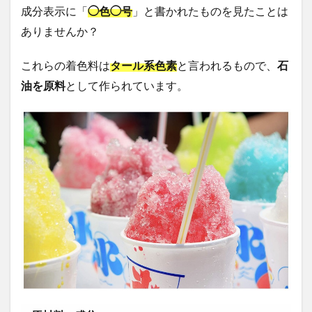
成分表示に「
◯色◯号
」と書かれたものを見たことは
ありませんか？
これらの着色料は
タール系色素
と言われるもので、
石
油を原料
として作られています。