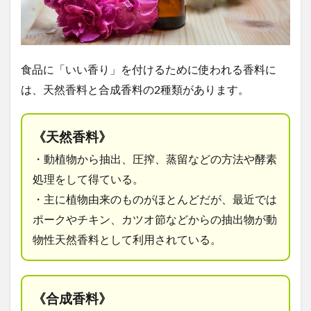
食品に「いい香り」を付けるために使われる
香料
に
は、天然香料と合成香料の
2
種類があります。
《天然香料》
・動植物から抽出、圧搾、蒸留などの方法や酵素
処理をして得ている。
・主に植物由来のものがほとんどだが、最近では
ポークやチキン、カツオ節などからの抽出物が動
物性天然香料として利用されている。
《合成香料》