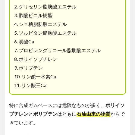
2.
グリセリン脂肪酸エステル
3.
酢酸ビニル樹脂
4.
ショ糖脂肪酸エステル
5.
ソルビタン脂肪酸エステル
6.
炭酸
Ca
7.
プロピレングリコール脂肪酸エステル
8.
ポリイソブチレン
9.
ポリブテン
10.
リン酸一水素
Ca
11.
リン酸三
Ca
特に合成ガムベースには危険なものが多く、
ポリイソ
ブチレン
と
ポリブテン
はともに
石油由来の物質
からで
きています。