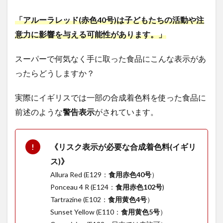
「アルーラレッド
(
赤色
40
号
)
は子どもたちの活動や注
意力に影響を与える可能性があります。」
スーパーで何気なく手に取った食品にこんな表示があ
ったらどうしますか？
実際にイギリスでは一部の合成着色料を使った食品に
前述のような
警告表示
がされています。
《リスク表示が必要な合成着色料(イギリ
ス)》
Allura Red (E129：
食用赤色40号
）
Ponceau 4 R (E124：
食用赤色102号
)
Tartrazine (E102：
食用黄色4号
）
Sunset Yellow (E110：
食用黄色5号
）