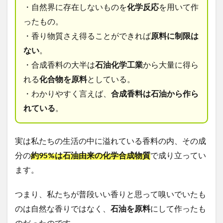
・自然界に存在しないものを
化学反応
を用いて作
ったもの。
・香り物質さえ得ることができれば
原料に制限は
ない
。
・合成香料の大半は
石油化学工業
から大量に得ら
れる
化合物を原料
としている。
・わかりやすく言えば、
合成香料は石油から作ら
れている
。
実は私たちの生活の中に溢れている香料の内、その成
分の
約
95%
は
石油由来の化学合成物質
で成り立ってい
ます。
つまり、私たちが普段いい香りと思って嗅いでいたも
のは自然な香りではなく、
石油を原料
にして作ったも
の
だったのです。