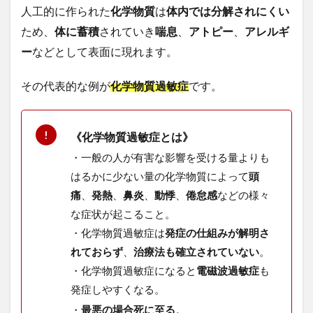
人工的に作られた
化学物質
は
体内では分解されにくい
ため、
体に蓄積
されていき
喘息
、
アトピー
、
アレルギ
ー
など
として表面に現れます。
その代表的な例が
化学物質過敏症
です。
《化学物質過敏症とは》
・一般の人が有害な影響を受ける量よりも
はるかに少ない量の化学物質によって
頭
痛
、
発熱
、
鼻炎
、
動悸
、
倦怠感
などの様々
な症状が起こること。
・化学物質過敏症は
発症の仕組みが解明さ
れておらず
、
治療法も確立されていない
。
・化学物質過敏症になると
電磁波過敏症
も
発症しやすくなる。
。
・
最悪の場合死に至る