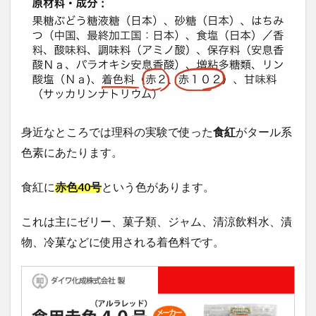
身近なところでは理科の実験で使った
食紅
がタール系
色素にあたります。
食紅に
赤色
40
号
という色があります。
これは主にゼリー、菓子類、ジャム、清涼飲料水、漬
物、冷菓などに使用される着色料です。