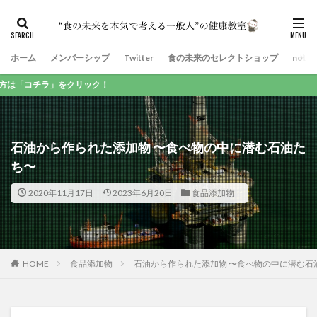
ホーム
メンバーシップ
Twitter
食の未来のセレクトショップ
note
石油から作られた添加物 〜食べ物の中に潜む石油た
ち〜
2020年11月17日
2023年6月20日
食品添加物
HOME
食品添加物
石油から作られた添加物 〜食べ物の中に潜む石