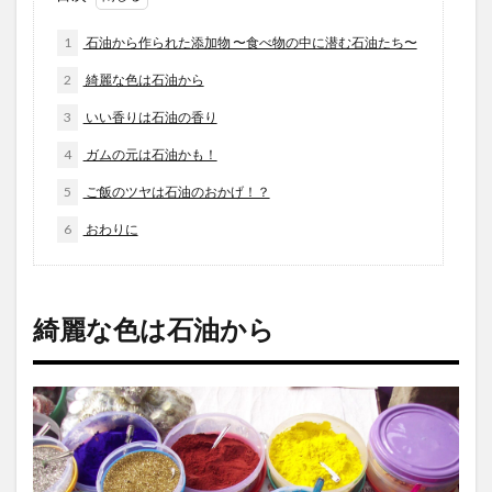
1
石油から作られた添加物 〜食べ物の中に潜む石油たち〜
2
綺麗な色は石油から
3
いい香りは石油の香り
4
ガムの元は石油かも！
5
ご飯のツヤは石油のおかげ！？
6
おわりに
綺麗な色は石油から