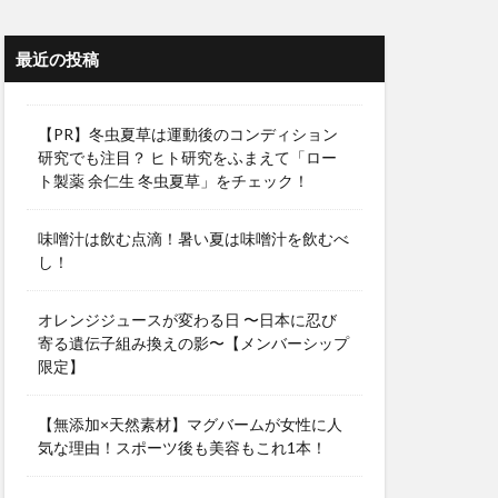
最近の投稿
【PR】冬虫夏草は運動後のコンディション
研究でも注目？ ヒト研究をふまえて「ロー
ト製薬 余仁生 冬虫夏草」をチェック！
味噌汁は飲む点滴！暑い夏は味噌汁を飲むべ
し！
オレンジジュースが変わる日 〜日本に忍び
寄る遺伝子組み換えの影〜【メンバーシップ
限定】
【無添加×天然素材】マグバームが女性に人
気な理由！スポーツ後も美容もこれ1本！