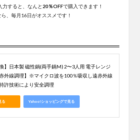
入力すると、なんと
20％OFF
で購入できます！
ら、毎月16日がオススメです！
】日本製 磁性鍋(両手鍋M) 2〜3人用 電子レンジ
赤外線調理】※マイクロ波を100％吸収し遠赤外線
特許技術により安全調理
見る
Yahoo!ショッピングで見る