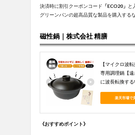
決済時に割引クーポンコード
「
ECO20
」
と
グリーンパンの超高品質な製品を購入するな
磁性鍋｜株式会社
精膳
【マイクロ波転換
専用調理鍋【遠
に波長転換する
楽天市場で
《おすすめポイント》