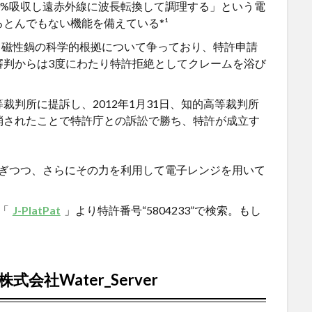
%
吸収し遠赤外線に波長転換して調理する」という電
るとんでもない機能を備えている
*¹
り磁性鍋の科学的根拠について争っており、特許申請
審判からは
3
度にわたり特許拒絶としてクレームを浴び
等裁判所に提訴し、
2012
年
1
月
31
日、知的高等裁判所
消されたことで特許庁との訴訟で勝ち、特許が成立す
ぎつつ、さらにその力を利用して電子レンジを用いて
「
J-PlatPat
」
より特許番号“
5804233”
で検索。もし
会社Water_Server