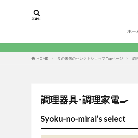
ホー
HOME
食の未来のセレクトショップ Topページ
調
調理器具･調理家電🍳
Syoku-no-mirai’s select