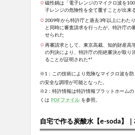
磁性鍋は「電子レンジのマイクロ波を100
子レンジの危険性を全て覆すことが出来
2009
年から特許庁と過去
3
年以上にわた
と同時に審査請求を行ったが、特許庁の
せられた
再審請求として、東京高裁、知的財産高
の判決により、特許庁の拒絶審決が取り
ることが証明された
*²
※
1
：この技術により危険なマイクロ波を防
の安全な調理が可能となった。
※
2
：特許情報は特許情報プラットホームの
くは
PDF
ファイル
を参照。
自宅で作る炭酸水【e-soda】｜株式