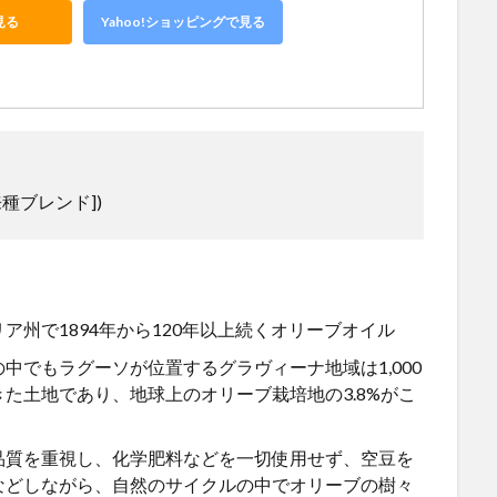
見る
Yahoo!ショッピングで見る
種ブレンド]
)
リア州で
1894
年から
120
年以上続くオリーブオイル
の中でもラグーソが位置するグラヴィーナ地域は
1,000
きた土地であり、地球上のオリーブ栽培地の
3.8%
がこ
品質を重視し、化学肥料などを一切使用せず、空豆を
などしながら、自然のサイクルの中でオリーブの樹々