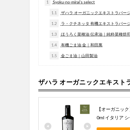
1
Syoku-no-mirai’s select
1.1
ザハラ オーガニックエキストラバージ
1.2
ラ・クチネッタ 有機エキストラバージン
1.3
ほうろく菜種油 伝承油｜純粋菜種焙煎
1.4
有機ごま油 金｜和田萬
1.5
金ごま油｜山田製油
ザハラ
オーガニックエキスト
【オーガニック】
0ml イタリア 