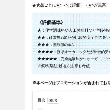
各食品ごとに★
1～5
で評価！（★5が最高）
《評価基準》
★：
化学調味料や人工甘味料など危険性
★★：
比較的安全性の高
ほぼ無添加だが
★
★★
：
無添加の食品。
★
★★★
：
ほぼオーガニックだが
比較的安
★
★★★★
：
完全無添加かつオーガニック
※飼料,製法,栽培方法等も考慮
※本ページはプロモーションが含まれてお
目次