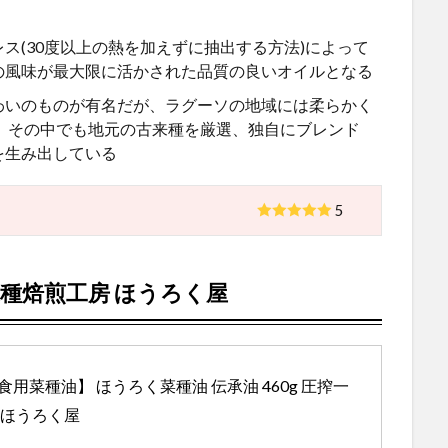
レス
(30
度以上の熱を加えずに抽出する方法
)
によって
の風味が最大限に活かされた品質の良いオイルとなる
わいのものが有名だが、ラグーソの地域には柔らかく
、
その中でも地元の古来種を厳選、独自にブレンド
を生み出している
5
種焙煎工房
ほうろく屋
用菜種油】 ほうろく菜種油 伝承油 460g 圧搾一
社ほうろく屋