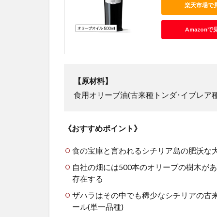
楽天市場で
Amazonで
【原材料】
食用オリーブ油
(
古来種トンダ･イブレア種
《おすすめポイント》
食の宝庫と言われるシチリア島の肥沃な
自社の畑には
500
本のオリーブの樹木があ
存在する
ザハラはその中でも稀少なシチリアの古
ール
(
単一品種
)