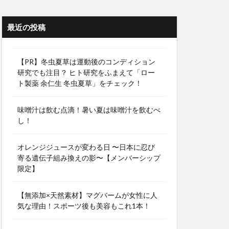
最近の投稿
【PR】冬虫夏草は運動後のコンディション
研究でも注目？ ヒト研究をふまえて「ロー
ト製薬 余仁生 冬虫夏草」をチェック！
味噌汁は飲む点滴！暑い夏は味噌汁を飲むべ
し！
オレンジジュースが変わる日 〜日本に忍び
寄る遺伝子組み換えの影〜【メンバーシップ
限定】
【無添加×天然素材】マグバームが女性に人
気な理由！スポーツ後も美容もこれ1本！