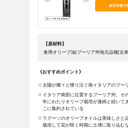
楽天市場で
【原材料】
食用オリーブ油
(
プーリア州地元品種[古来
《おすすめポイント》
太陽が燦々と降り注ぐ南イタリアのプー
イタリア南部に位置するプーリア州、そ
年にわたりオリーブ栽培が連綿と続いて
こに集約されている
ラグーソのオリーブオイルは美味しさと
栽培して花が咲く時期に土壌に取り込む