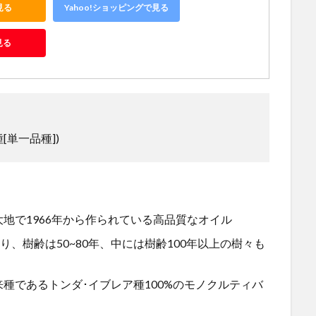
見る
Yahoo!ショッピングで見る
見る
[単一品種]
)
大地で
1966
年から作られている高品質なオイル
り、樹齢は
50~80
年、中には樹齢
100
年以上の樹々も
来種であるトンダ･イブレア種
100%
のモノクルティバ