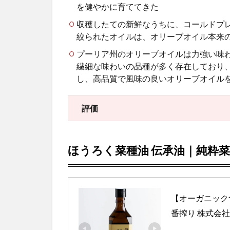
を健やかに育ててきた
収穫したての新鮮なうちに、コールドプ
絞られたオイルは、オリーブオイル本来
プーリア州のオリーブオイルは力強い味
繊細な味わいの品種が多く存在しており
し、高品質で風味の良いオリーブオイル
評価
ほうろく菜種油
伝承油｜
純粋菜
【オーガニック食
番搾り 株式会