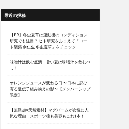
最近の投稿
【PR】冬虫夏草は運動後のコンディション
研究でも注目？ ヒト研究をふまえて「ロー
ト製薬 余仁生 冬虫夏草」をチェック！
味噌汁は飲む点滴！暑い夏は味噌汁を飲むべ
し！
オレンジジュースが変わる日 〜日本に忍び
寄る遺伝子組み換えの影〜【メンバーシップ
限定】
【無添加×天然素材】マグバームが女性に人
気な理由！スポーツ後も美容もこれ1本！