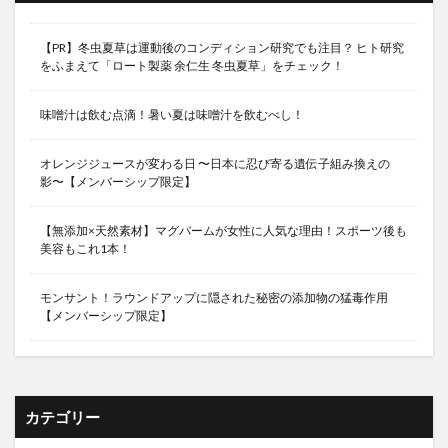
【PR】冬虫夏草は運動後のコンディション研究でも注目？ ヒト研究
をふまえて「ロート製薬 余仁生 冬虫夏草」をチェック！
味噌汁は飲む点滴！暑い夏は味噌汁を飲むべし！
オレンジジュースが変わる日 〜日本に忍び寄る遺伝子組み換えの
影〜【メンバーシップ限定】
【無添加×天然素材】マグバームが女性に人気な理由！スポーツ後も
美容もこれ1本！
モンサント！ラウンドアップに隠された秘密の添加物の猛毒作用
【メンバーシップ限定】
カテゴリー