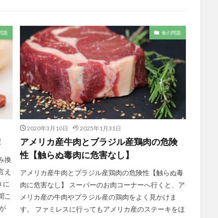
問題
食の問題
2020年3月10日
2025年1月31日
！
アメリカ産牛肉とブラジル産鶏肉の危険
性【触らぬ毒肉に危害なし】
み換
言え
アメリカ産牛肉とブラジル産鶏肉の危険性【触らぬ毒
きに
肉に危害なし】 スーパーのお肉コーナーへ行くと、ア
聞こ
メリカ産の牛肉やブラジル産の鶏肉をよく見かけま
が
す。 ファミレスに行ってもアメリカ産のステーキをほ