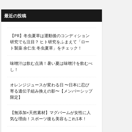
最近の投稿
【PR】冬虫夏草は運動後のコンディション
研究でも注目？ ヒト研究をふまえて「ロー
ト製薬 余仁生 冬虫夏草」をチェック！
味噌汁は飲む点滴！暑い夏は味噌汁を飲むべ
し！
オレンジジュースが変わる日 〜日本に忍び
寄る遺伝子組み換えの影〜【メンバーシップ
限定】
【無添加×天然素材】マグバームが女性に人
気な理由！スポーツ後も美容もこれ1本！