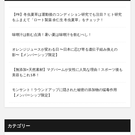
【PR】冬虫夏草は運動後のコンディション研究でも注目？ ヒト研究
をふまえて「ロート製薬 余仁生 冬虫夏草」をチェック！
味噌汁は飲む点滴！暑い夏は味噌汁を飲むべし！
オレンジジュースが変わる日 〜日本に忍び寄る遺伝子組み換えの
影〜【メンバーシップ限定】
【無添加×天然素材】マグバームが女性に人気な理由！スポーツ後も
美容もこれ1本！
モンサント！ラウンドアップに隠された秘密の添加物の猛毒作用
【メンバーシップ限定】
カテゴリー