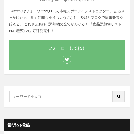
Twitter(X):フォロワー95,000人 本職スポーツインストラクター。 あるき
っかけから「食」に関心を持つようになり、SNSとブログで情報発信を
始める。 これさえあれば添加物の全てがわかる！ 『食品添加物リスト
(130種類+7)』好評発売中！
フォーローしてね！
最近の投稿