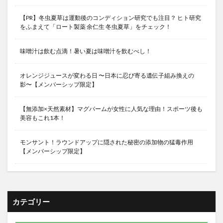
【PR】冬虫夏草は運動後のコンディション研究でも注目？ ヒト研究
をふまえて「ロート製薬 余仁生 冬虫夏草」をチェック！
味噌汁は飲む点滴！暑い夏は味噌汁を飲むべし！
オレンジジュースが変わる日 〜日本に忍び寄る遺伝子組み換えの
影〜【メンバーシップ限定】
【無添加×天然素材】マグバームが女性に人気な理由！スポーツ後も
美容もこれ1本！
モンサント！ラウンドアップに隠された秘密の添加物の猛毒作用
【メンバーシップ限定】
カテゴリー