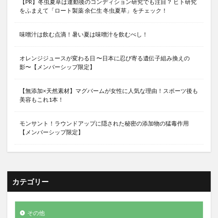
【PR】冬虫夏草は運動後のコンディション研究でも注目？ ヒト研究
をふまえて「ロート製薬 余仁生 冬虫夏草」をチェック！
味噌汁は飲む点滴！暑い夏は味噌汁を飲むべし！
オレンジジュースが変わる日 〜日本に忍び寄る遺伝子組み換えの
影〜【メンバーシップ限定】
【無添加×天然素材】マグバームが女性に人気な理由！スポーツ後も
美容もこれ1本！
モンサント！ラウンドアップに隠された秘密の添加物の猛毒作用
【メンバーシップ限定】
カテゴリー
その他