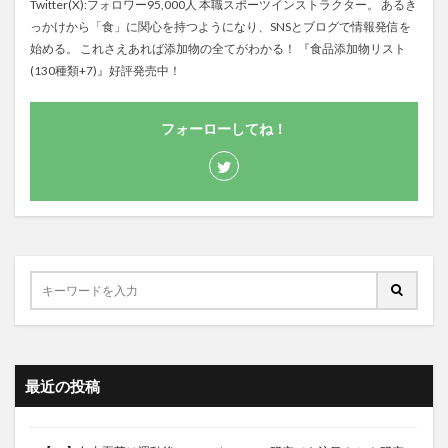
Twitter(X):フォロワー95,000人 本職スポーツインストラクター。 あるき
っかけから「食」に関心を持つようになり、SNSとブログで情報発信を
始める。 これさえあれば添加物の全てがわかる！ 『食品添加物リスト
(130種類+7)』好評発売中！
フォーローしてね！
最近の投稿