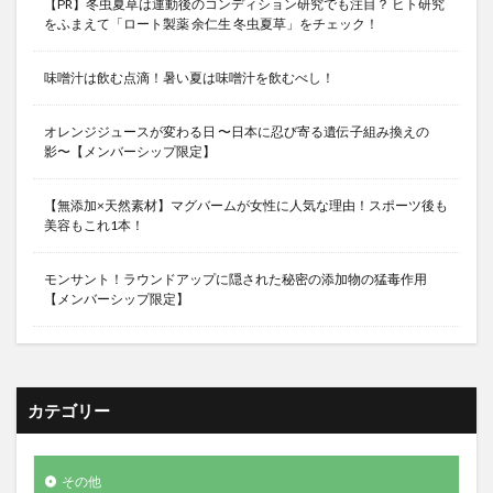
【PR】冬虫夏草は運動後のコンディション研究でも注目？ ヒト研究
をふまえて「ロート製薬 余仁生 冬虫夏草」をチェック！
味噌汁は飲む点滴！暑い夏は味噌汁を飲むべし！
オレンジジュースが変わる日 〜日本に忍び寄る遺伝子組み換えの
影〜【メンバーシップ限定】
【無添加×天然素材】マグバームが女性に人気な理由！スポーツ後も
美容もこれ1本！
モンサント！ラウンドアップに隠された秘密の添加物の猛毒作用
【メンバーシップ限定】
カテゴリー
その他