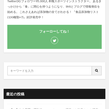
Twitter(X):フォロワー95,000人 本職スポーツインストラクター。 あるき
っかけから「食」に関心を持つようになり、SNSとブログで情報発信を
始める。 これさえあれば添加物の全てがわかる！ 『食品添加物リスト
(130種類+7)』好評発売中！
フォーローしてね！
最近の投稿