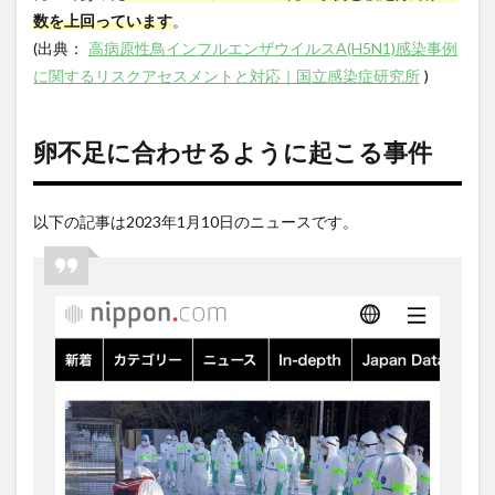
数を上回っています
。
(
出典：
高病原性鳥インフルエンザウイルスA(H5N1)感染事例
に関するリスクアセスメントと対応｜国立感染症研究所
)
卵不足に合わせるように起こる事件
以下の記事は
2023
年
1
月
10
日のニュースです。