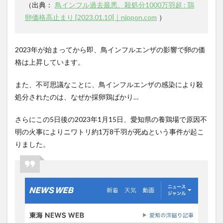
（出典：
鳥インフル過去最悪、殺処分1000万羽超 : 鶏
卵価格高止まり [2023.01.10]｜nippon.com
）
2023
年が始まってから即、鳥インフルエンザの影響で卵の価
格は上昇しています。
また、不可思議なことに、鳥インフルエンザの感染により殺
処分されたのは、なぜか採卵鶏ばかり
…
さらにこの
5
日後の
2023
年
1
月
15
日、愛知県の養鶏場で原因不
明の火事によりニワトリ約
1
万
8
千羽が死ぬという事件が起こ
りました。