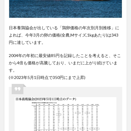
日本養鶏協会が出している「鶏卵価格の年次別月別推移」に
よれば、今年
3
月の卵の価格
(
全農
,M
サイズ
,1kg
あたり
)
は
343
円に達しています。
2004
年の年初に最安値
85
円を記録したことを考えると、そこ
から
4
倍も価格が高騰しており、いまだに上がり続けていま
す。
(
※
2023
年
5
月
1
日時点で
350
円にまで上昇
)