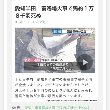
(
出典：
愛知半田養鶏場火事で鶏約1万8千羽死ぬ｜