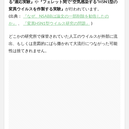
る”適応実験』
や
『フェレット間で“空気感染する”
H5N1
型の
変異ウイルスを作製する実験』
が行われています。
(
出典：
『なぜ、
NSABB
は論文の一部削除を勧告したの
か』
、
『変異
H5N1
型ウイルス研究の問題』
)
どこかの研究所で保管されていた人工のウイルスが外部に流
出、もしくは意図的にばら撒かれて大流行につながった可能
性は捨てきれません。