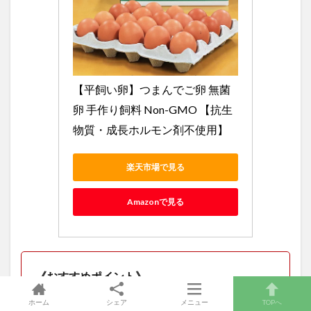
【平飼い卵】つまんでご卵 無菌
卵 手作り飼料 Non-GMO 【抗生
物質・成長ホルモン剤不使用】
楽天市場で見る
Amazonで見る
《おすすめポイント》
・簡単に摘める強くしっかりとした黄身が特徴の卵
ホーム
シェア
メニュー
TOPへ