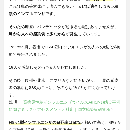
これは鳥の受容体には適合できるが、
人には適合しづらい種
類のインフルエンザ
です。
そのため即座にパンデミックが起きる心配はありませんが、
鳥から人への感染例は少なからず発生
しています。
1997
年
5
月、香港で
H5N1
型インフルエンザの人への感染が初
めて報告されました。
18
人が感染しそのうち
6
人が死亡しました。
その後、欧州や北米、アフリカなどにも広がり、世界の感染
者の累計は
868
人に上り、そのうち
457
人が亡くなっていま
す。
(
出典：
高病原性鳥インフルエンザウイルスA(H5N1)感染事例
に関するリスクアセスメントと対応｜国立感染症研究所
)
H5N1
型インフルエンザの
致死率は
60%
と極めて高く、発症か
ら平均
9~10
日に進行性の呼吸不全により死亡することが多い