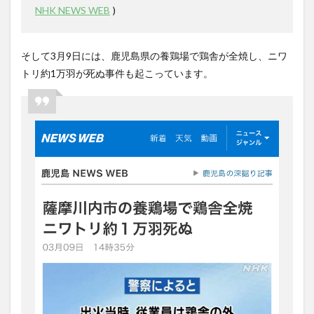
NHK NEWS WEB
)
そして
3
月
9
日には、鹿児島県の養鶏場で鶏舎が全焼し、ニワ
トリ約
1
万羽が死ぬ事件も起こっています。