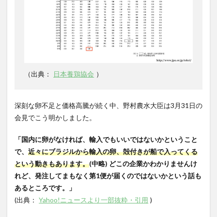
（出典：
日本養鶏協会
）
深刻な卵不足と価格高騰が続く中、野村農水大臣は
3
月
31
日の
会見でこう明かしました。
「国内に卵がなければ、輸入でもいいではないかということ
で、
近々にブラジルから輸入の卵、殻付きが船で入ってくる
という動きもあります。
(
中略
)
どこの企業かわかりませんけ
れど、発注してまもなく第
1
便が届くのではないかという話も
あるところです。」
(
出典：
Yahoo!ニュースより一部抜粋・引用
)