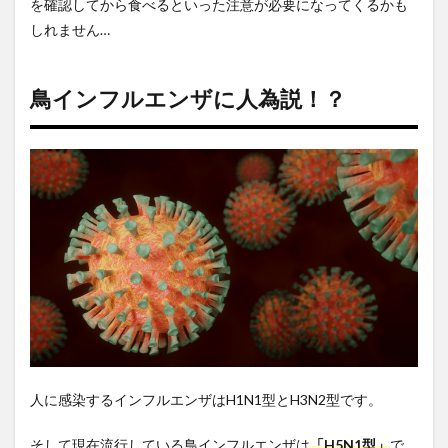
を確認してから食べるといった注意が必要になってくるかも
しれません
…
鳥インフルエンザに人為説！？
人に感染するインフルエンザは
H1N1
型と
H3N2
型です。
そして現在流行している鳥インフルエンザは
「
H5N1
型」
で、