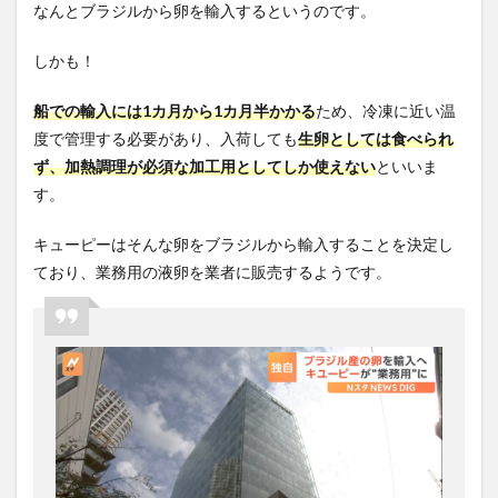
なんとブラジルから卵を輸入するというのです。
しかも！
船での輸入には
1
カ月から
1
カ月半かかる
ため、冷凍に近い温
度で管理する必要があり、入荷しても
生卵としては食べられ
ず、加熱調理が必須な加工用としてしか使えない
といいま
す。
キューピーはそんな卵をブラジルから輸入することを決定し
ており、業務用の液卵を業者に販売するようです。