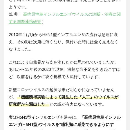
ようです。
(
出典：
高病原性鳥インフルエンザウイルスの診断・治療に関
する国際連携研究
)
2010
年半ば頃から
H5N1
型インフルエンザの流行は急速に衰
え、その影は次第に薄くなり、気付いた時には
全く見えなく
なりました。
これにより自然界から姿を消したかに思われていましたが、
あれから
13
年後の
2023
年現在、深刻な卵不足を引き起こすほ
ど、以前をはるかに凌ぐ規模で大流行しています。
新型コロナウイルスの起源は未だ明らかになっていません
が、
「機能獲得実験によって誕生した『人工』のウイルスが
研究所から漏出した」
との説が有力になっています。
実は
H5N1
型インフルエンザも過去に、
『高病原性鳥インフル
エンザ
(H5N1
型
)
ウイルスを“哺乳類に感染できるようにす