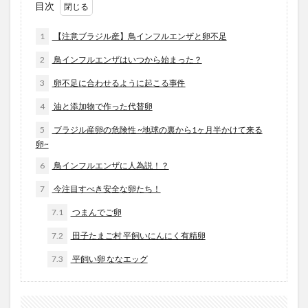
目次
1
【注意ブラジル産】鳥インフルエンザと卵不足
2
鳥インフルエンザはいつから始まった？
3
卵不足に合わせるように起こる事件
4
油と添加物で作った代替卵
5
ブラジル産卵の危険性 ~地球の裏から1ヶ月半かけて来る
卵~
6
鳥インフルエンザに人為説！？
7
今注目すべき安全な卵たち！
7.1
つまんでご卵
7.2
田子たまご村 平飼いにんにく有精卵
7.3
平飼い卵 ななエッグ