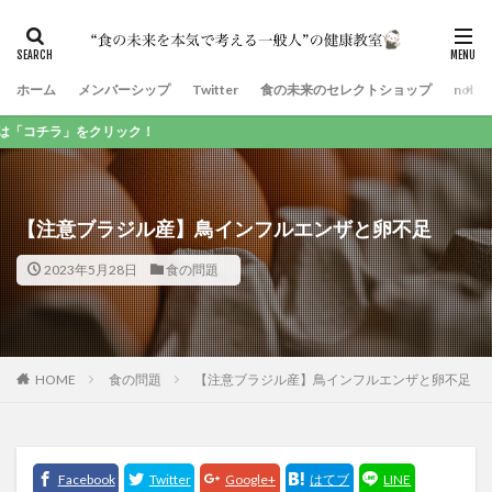
ホーム
メンバーシップ
Twitter
食の未来のセレクトショップ
note
『
【注意ブラジル産】鳥インフルエンザと卵不足
2023年5月28日
食の問題
HOME
食の問題
【注意ブラジル産】鳥インフルエンザと卵不足