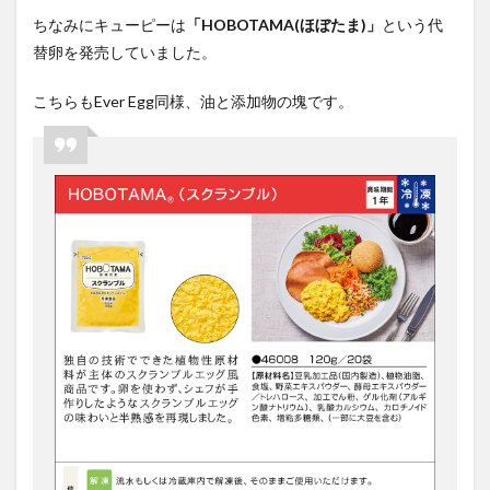
ちなみにキューピーは
「
HOBOTAMA(
ほぼたま
)
」
という代
替卵を発売していました。
こちらも
Ever Egg
同様、油と添加物の塊です。