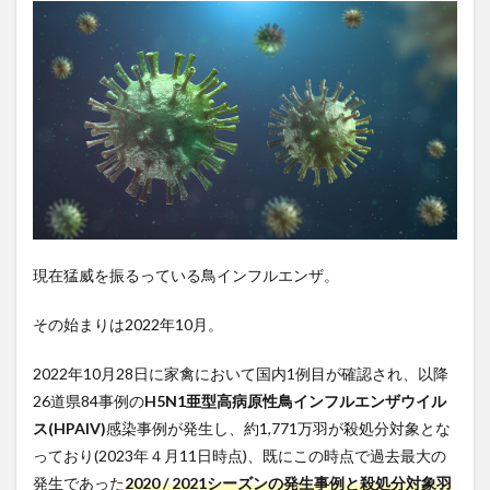
現在猛威を振るっている鳥インフルエンザ。
その始まりは
2022
年
10
月。
2022
年
10
月
28
日に家禽において国内
1
例目が確認され、以降
26
道県
84
事例の
H5N1
亜型高病原性鳥インフルエンザウイル
ス
(HPAIV)
感染事例が発生し、約
1,771
万羽が殺処分対象とな
っており
(2023
年４月
11
日時点
)
、
既にこの時点で過去最大の
発生であった
2020 / 2021
シーズンの発生事例と殺処分対象羽