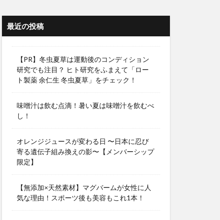
最近の投稿
【PR】冬虫夏草は運動後のコンディション
研究でも注目？ ヒト研究をふまえて「ロー
ト製薬 余仁生 冬虫夏草」をチェック！
味噌汁は飲む点滴！暑い夏は味噌汁を飲むべ
し！
オレンジジュースが変わる日 〜日本に忍び
寄る遺伝子組み換えの影〜【メンバーシップ
限定】
【無添加×天然素材】マグバームが女性に人
気な理由！スポーツ後も美容もこれ1本！