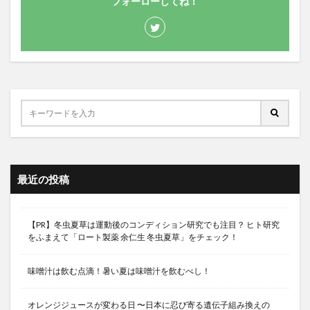
フォーローしてね！
最近の投稿
【PR】冬虫夏草は運動後のコンディション研究でも注目？ ヒト研究
をふまえて「ロート製薬 余仁生 冬虫夏草」をチェック！
味噌汁は飲む点滴！暑い夏は味噌汁を飲むべし！
オレンジジュースが変わる日 〜日本に忍び寄る遺伝子組み換えの