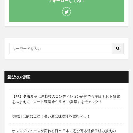
フォーローしてね！
最近の投稿
【PR】冬虫夏草は運動後のコンディション研究でも注目？ ヒト研究
をふまえて「ロート製薬 余仁生 冬虫夏草」をチェック！
味噌汁は飲む点滴！暑い夏は味噌汁を飲むべし！
オレンジジュースが変わる日 〜日本に忍び寄る遺伝子組み換えの