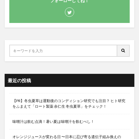
フォーローしてね！
最近の投稿
【PR】冬虫夏草は運動後のコンディション研究でも注目？ ヒト研究
をふまえて「ロート製薬 余仁生 冬虫夏草」をチェック！
味噌汁は飲む点滴！暑い夏は味噌汁を飲むべし！
オレンジジュースが変わる日 〜日本に忍び寄る遺伝子組み換えの