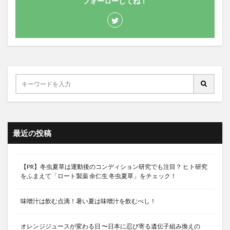
フォーローしてね！
最近の投稿
【PR】冬虫夏草は運動後のコンディション研究でも注目？ ヒト研究
をふまえて「ロート製薬 余仁生 冬虫夏草」をチェック！
味噌汁は飲む点滴！暑い夏は味噌汁を飲むべし！
オレンジジュースが変わる日 〜日本に忍び寄る遺伝子組み換えの